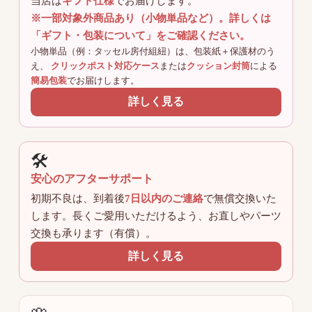
当店は
ギフト仕様
でお届けします。
※一部対象外商品あり（小物単品など）。詳しくは
「ギフト・包装について」をご確認ください。
小物単品（例：タッセル房付組紐）は、包装紙＋保護材のう
え、
クリックポスト対応ケース
または
クッション封筒
による
簡易包装
でお届けします。
詳しく見る
🛠️
安心のアフターサポート
初期不良は、到着後
7日以内のご連絡
で無償交換いた
します。長くご愛用いただけるよう、お直しやパーツ
交換も承ります（有償）。
詳しく見る