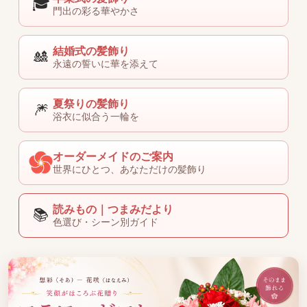
🎓
門出の彩る華やかさ
結婚式の髪飾り
🎎
永遠の誓いに華を添えて
夏祭りの髪飾り
🎆
浴衣に似合う一輪を
オーダーメイドのご案内
世界にひとつ、あなただけの髪飾り
読みもの｜つまみだより
📚
色選び・シーン別ガイド