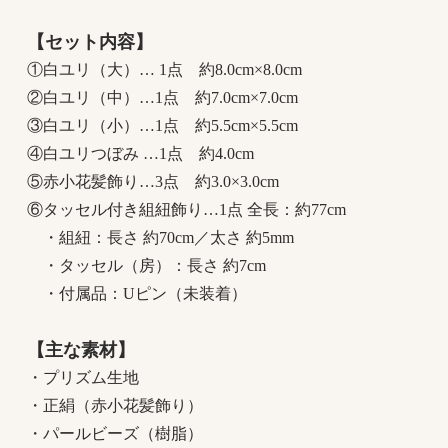
【セット内容】
①白ユリ（大）… 1点 約8.0cm×8.0cm
②白ユリ（中）…1点 約7.0cm×7.0cm
③白ユリ（小）…1点 約5.5cm×5.5cm
④白ユリつぼみ …1点 約4.0cm
⑤赤小花髪飾り…3点 約3.0×3.0cm
⑥タッセル付き組紐飾り…1点 全長：約77cm
・組紐：長さ 約70cm／太さ 約5mm
・タッセル（房）：長さ 約7cm
・付属品：Uピン（未装着）
【主な素材】
・プリズム生地
・正絹（赤小花髪飾り）
・パールビーズ（樹脂）